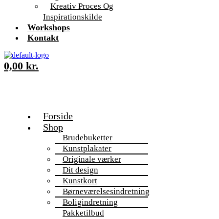
Kreativ Proces Og
Inspirationskilde
Workshops
Kontakt
0,00
kr.
Forside
Shop
Brudebuketter
Kunstplakater
Originale værker
Dit design
Kunstkort
Børneværelsesindretning
Boligindretning
Pakketilbud