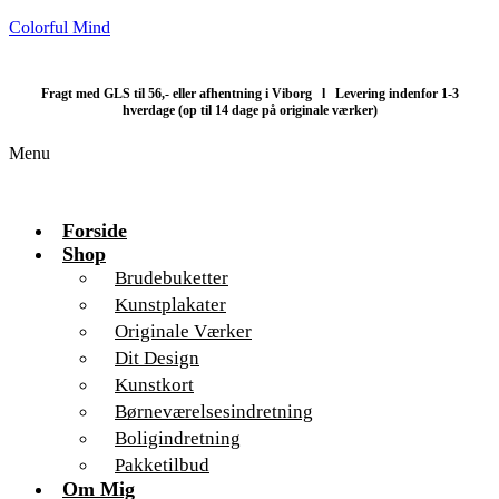
Colorful Mind
Fragt med GLS til 56,- eller afhentning i Viborg l Levering indenfor 1-3
hverdage (op til 14 dage på originale værker)
Menu
Forside
Shop
Brudebuketter
Kunstplakater
Originale Værker
Dit Design
Kunstkort
Børneværelsesindretning
Boligindretning
Pakketilbud
Om Mig