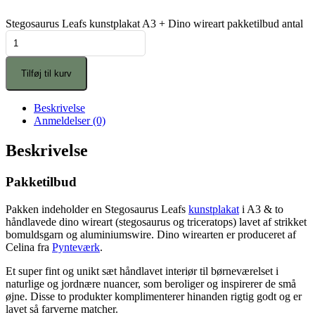
Stegosaurus Leafs kunstplakat A3 + Dino wireart pakketilbud antal
Tilføj til kurv
Beskrivelse
Anmeldelser (0)
Beskrivelse
Pakketilbud
Pakken indeholder en Stegosaurus Leafs
kunstplakat
i A3 & to
håndlavede dino wireart (stegosaurus og triceratops) lavet af strikket
bomuldsgarn og aluminiumswire. Dino wirearten er produceret af
Celina fra
Pynteværk
.
Et super fint og unikt sæt håndlavet interiør til børneværelset i
naturlige og jordnære nuancer, som beroliger og inspirerer de små
øjne. Disse to produkter komplimenterer hinanden rigtig godt og er
lavet så farverne matcher.