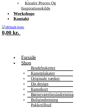
Kreativ Proces Og
Inspirationskilde
Workshops
Kontakt
0,00
kr.
Forside
Shop
Brudebuketter
Kunstplakater
Originale værker
Dit design
Kunstkort
Børneværelsesindretning
Boligindretning
Pakketilbud