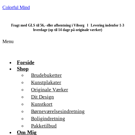
Colorful Mind
Fragt med GLS til 56,- eller afhentning i Viborg l Levering indenfor 1-3
hverdage (op til 14 dage på originale værker)
Menu
Forside
Shop
Brudebuketter
Kunstplakater
Originale Værker
Dit Design
Kunstkort
Børneværelsesindretning
Boligindretning
Pakketilbud
Om Mig