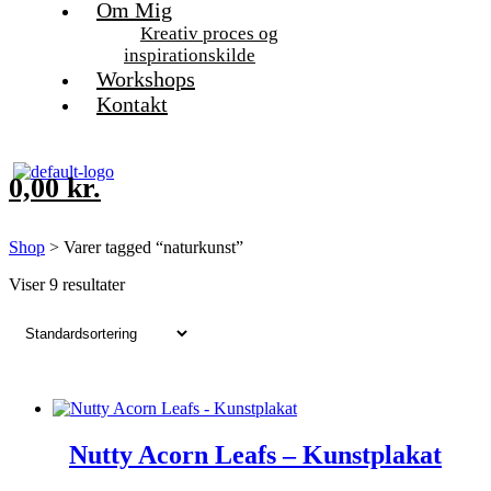
Om Mig
Kreativ proces og
inspirationskilde
Workshops
Kontakt
0,00
kr.
Shop
> Varer tagged “naturkunst”
Viser 9 resultater
Nutty Acorn Leafs – Kunstplakat