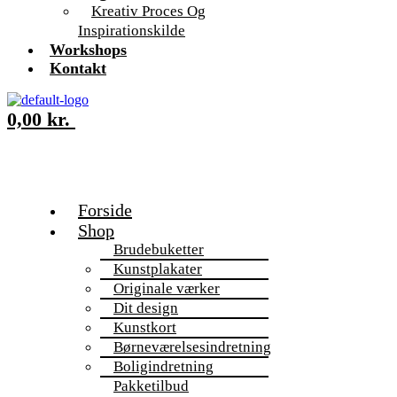
Kreativ Proces Og
Inspirationskilde
Workshops
Kontakt
0,00
kr.
Forside
Shop
Brudebuketter
Kunstplakater
Originale værker
Dit design
Kunstkort
Børneværelsesindretning
Boligindretning
Pakketilbud