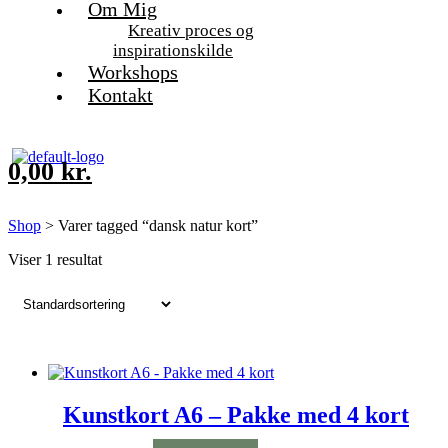
Om Mig
Kreativ proces og
inspirationskilde
Workshops
Kontakt
0,00
kr.
Shop
> Varer tagged “dansk natur kort”
Viser 1 resultat
Kunstkort A6 – Pakke med 4 kort