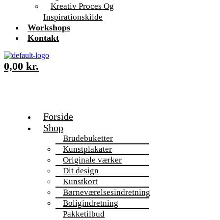
Kreativ Proces Og
Inspirationskilde
Workshops
Kontakt
0,00
kr.
Forside
Shop
Brudebuketter
Kunstplakater
Originale værker
Dit design
Kunstkort
Børneværelsesindretning
Boligindretning
Pakketilbud