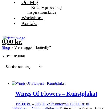
Om Mig
Kreativ proces og
inspirationskilde
Workshops
Kontakt
0,00
kr.
Shop
> Varer tagged “butterfly”
Viser 1 resultat
Wings Of Flowers – Kunstplakat
195,00
kr.
–
295,00
kr.
Prisinterval: 195,00 kr. til
295,00 kr.
Vælg muligheder
Dette vare har flere varianter.