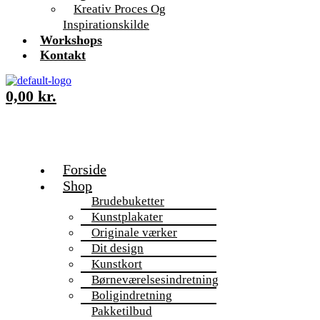
Kreativ Proces Og
Inspirationskilde
Workshops
Kontakt
0,00
kr.
Forside
Shop
Brudebuketter
Kunstplakater
Originale værker
Dit design
Kunstkort
Børneværelsesindretning
Boligindretning
Pakketilbud