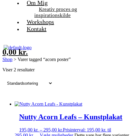
Om Mig
Kreativ proces og
inspirationskilde
Workshops
Kontakt
0,00
kr.
Shop
> Varer tagged “acorn poster”
Viser 2 resultater
Nutty Acorn Leafs – Kunstplakat
195,00
kr.
–
295,00
kr.
Prisinterval: 195,00 kr. til
295,00 kr.
Vælg muligheder
Dette vare har flere varianter.